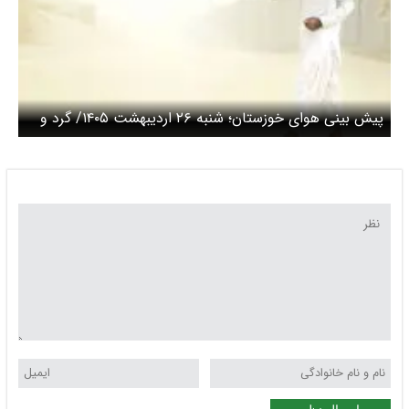
پیش بینی هوای خوزستان؛ شنبه ۲۶ اردیبهشت ۱۴۰۵/ گرد و
غبار از عراق می آید