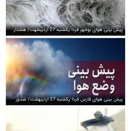
پیش بینی هوای بوشهر فردا یکشنبه 27 اردیبشهت/ هشدار
دریایی صادر شد
پیش بینی هوای فارس فردا یکشنبه 27 اردیبهشت/ صدور
هشدار نارنجی وزش باد شدید