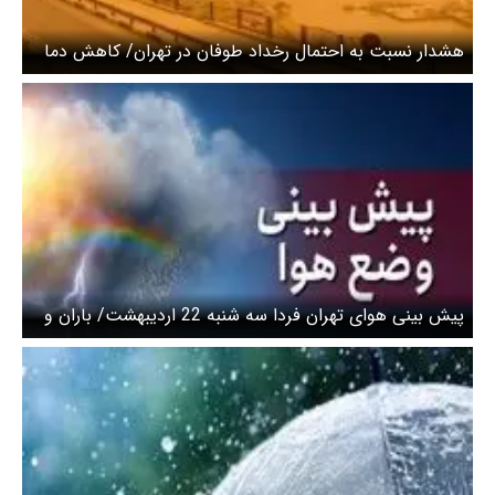
هشدار نسبت به احتمال رخداد طوفان در تهران/ کاهش دما
تا ۶ درجه
پیش بینی هوای تهران فردا سه شنبه 22 اردیبهشت/ باران و
رعد و برق از اواخر وقت سه‌شنبه