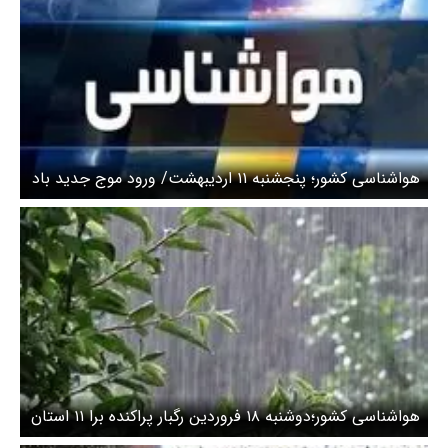
هواشناسی کشور؛ پنجشنبه ۱۱ اردیبهشت/ ورود موج جدید باد
و رگبار به کشور
هواشناسی کشور؛دوشنبه ۱۸ فروردین رگبار پراکنده برا ۱۱ استان