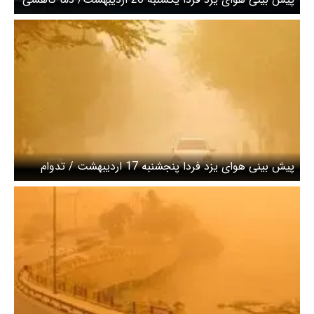
می شود
پیش بینی هوای یزد فردا پنجشنبه 17 اردیبهشت / تدوام
وزش تندباد تا آخر هفته