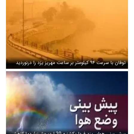
توفان با سرعت ۹۴ کیلومتر بر ساعت مهریز یزد را درنوردید
پیش بینی هوای یزد فردا یکشنبه 20 اردیبهشت/ دما کاهشی