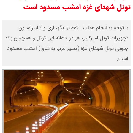
تونل شهدای غزه امشب مسدود است
سی ان ان گزارش داد : ترامپ ۲ سنگر
سنتی جمهوری‌خواهان را از دست می
با توجه به انجام عملیات تعمیر، نگهداری و کالیبراسیون
تجهیزات تونل‌ امیرکبیر، هر دو دهانه این تونل‌ و همچنین باند
دهد؟
جنوبی تونل شهدای غزه (مسیر غرب به شرق) امشب مسدود
بنزین برای دولت چقدر تمام می شود؟
است.
یک ادعا: برخی مالکان اجاره بها را ۶۰
درصد افزایش می دهند