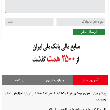
ارسال نظر
آخرین اخبار
پربازدیدترین
روزنامه
پیش بینی هوای بوشهر فردا یکشنبه ۱۸ مرداد/ هشدار درباره افزایش دما و
رطوبت
زلزله ۳.۲ ریشتری زاهدشهر فارس را لرزاند