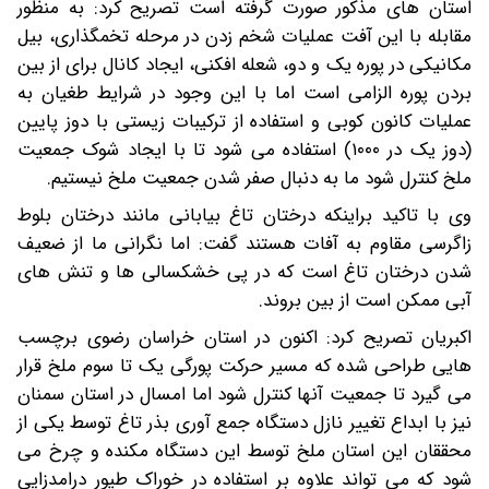
استان های مذکور صورت گرفته است تصریح کرد: به منظور
مقابله با این آفت عملیات شخم زدن در مرحله تخمگذاری، بیل
مکانیکی در پوره یک و دو، شعله افکنی، ایجاد کانال برای از بین
بردن پوره الزامی است اما با این وجود در شرایط طغیان به
عملیات کانون کوبی و استفاده از ترکیبات زیستی با دوز پایین
(دوز یک در ۱۰۰۰) استفاده می شود تا با ایجاد شوک جمعیت
ملخ کنترل شود ما به دنبال صفر شدن جمعیت ملخ نیستیم.
وی با تاکید براینکه درختان تاغ بیابانی مانند درختان بلوط
زاگرسی مقاوم به آفات هستند گفت: اما نگرانی ما از ضعیف
شدن درختان تاغ است که در پی خشکسالی ها و تنش های
آبی ممکن است از بین بروند.
اکبریان تصریح کرد: اکنون در استان خراسان رضوی برچسب
هایی طراحی شده که مسیر حرکت پورگی یک تا سوم ملخ قرار
می گیرد تا جمعیت آنها کنترل شود اما امسال در استان سمنان
نیز با ابداع تغییر نازل دستگاه جمع آوری بذر تاغ توسط یکی از
محققان این استان ملخ توسط این دستگاه مکنده و چرخ می
شود که می تواند علاوه بر استفاده در خوراک طیور درامدزایی