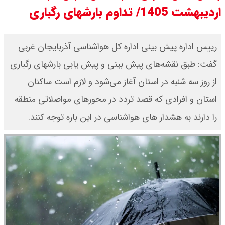
اردیبهشت 1405/ تداوم بارشهای رگباری
مرداد ۱۴۰۵ / سکه پارسیان ۱۰۰ سوتی
چند ؟ جدول
​رییس اداره پیش بینی اداره کل هواشناسی آذربایجان غربی
گفت: طبق نقشه‌های پیش بینی و پیش یابی بارشهای رگباری
ترکیه و عراق، پروژه کاهش وابستگی
از روز سه شنبه در استان آغاز می‌شود و لازم است ساکنان
به تنگه هرمز را کلید زدند + جزییات
استان و افرادی که قصد تردد در محورهای مواصلاتی منطقه
را دارند به هشدار های هواشناسی در این باره توجه کنند.