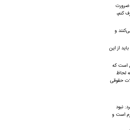
 ضرورت
ف کنم،
‌کنند و
اید از این
ل است که
ه لحاظ
لات حقوقی
د: نبود
۷۲ قانون مجازات اسلامی جرم است و