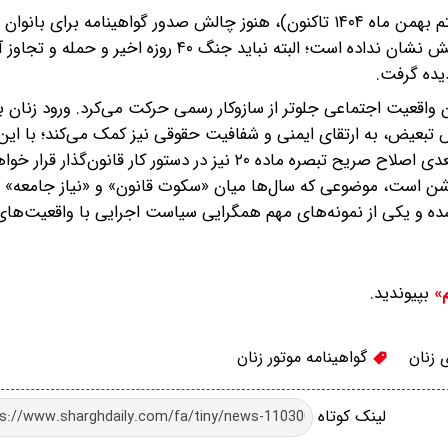
با این حال با گذشت حدود چهار ماه از مصوبه دولت (از هشتم بهمن ماه ۱۴۰۴ تاکنون)، هنوز چالش صدور گواهینامه بر
حل نشده و تقریباً هیچ مرجعی نیز نسبت به این مسئله واکنش نشان نداده است؛ البته نباید جنگ ۴۰ رو
آن واقعیت اجتماعی جلوتر از سازوکار رسمی حرکت می‌کرد. ورود زنان 
بعیض، به ارتقای ایمنی و شفافیت حقوقی نیز کمک می‌کند؛ با این 
منظر حقوقی، همچنان این پرسش باقی است که آیا در گام بعدی اصلاح صریح تبصره ماده ۲۰ نیز در دستور کار
وشن است، موضوعی که سال‌ها میان «سکوت قانون» و «نیاز جامعه» م
شده و یکی از نمونه‌های مهم همگرایی سیاست اجرایی با واقعیت‌ها
بپیوندید.
م»
 زنان
گواهینامه موتور زنان
لینک کوتاه