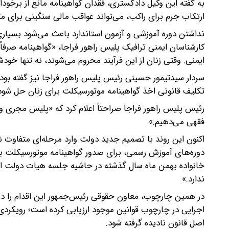
به گفته این وکیل دادگستری، فقدان گواهینامه مانع از برخود
ارتکاب جرم برای راکب، می‌تواند عواقب مالی سنگینی برای م
نداشتن دوره آموزشی و آزمون استاندارد باعث می‌شود بسیاری از
کارشناسان ایمنی ترافیک پلیس راهور فراجا، «گواهینامه صرف
ایمنی. وقتی زنان از این فرآیند محروم می‌شوند، نه تنها خودش
سردار سیدتیمور حسینی رئیس پلیس راهور فراجا نیز گفته بود: 
تکلیف قانونی اخذ گواهینامه موتورسیکلت برای زنان حل شود
رئیس پلیس راهور فراجا صراحتاً اعلام کرد که «پلیس مجری 
فقهی می‌دهیم.»
اکنون این روند با تصمیم جدید دولت وارد مرحله‌ای متفاو
دوره‌های آموزش رسمی، برای صدور گواهینامه موتورسیکلت بانوا
خانواده بهمن ماه سال گذشته در حاشیه جلسه هیات دولت اعل
ندارد.»
در همین چارچوب، معاون حقوقی رئیس‌جمهور این اقدام را در 
اجرایی در چارچوب قوانین موجود ارزیابی کرده است؛ رویکردی 
اصل قانون نادیده گرفته شود.