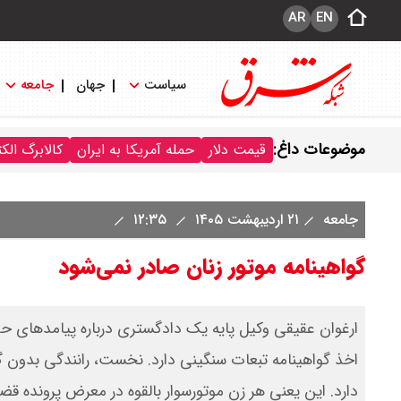
AR
EN
سیاست
جهان
جامعه
موضوعات داغ:
قیمت دلار
حمله آمریکا به ایران
کالابرگ الک
جامعه
۲۱ اردیبهشت ۱۴۰۵
۱۲:۳۵
گواهینامه موتور زنان صادر نمی‌شود
ارغوان عقیقی وکیل پایه یک دادگستری درباره پیامدهای حقوقی
دارد. این یعنی هر زن موتورسوار بالقوه در معرض پرونده قضای