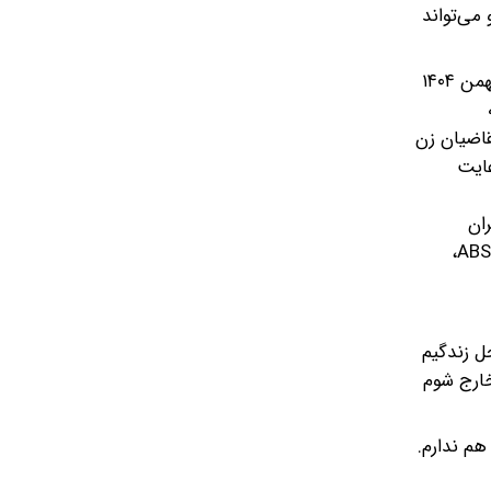
می‌تواند
دولت چهاردهم با اهتمام بسیار درصدد پاسخ به این نیاز اجتماعی جامعه بانوان برآمد و سرانجام هیات وزیران در جلسه هشتم بهمن ۱۴۰۴
ه
قاضیان زن
عایت
ان
طراحی، تولید و توزیع موتورسیکلت‌های برقی را به همراه ملزومات ایمنی مرتبط اعم از کلاه ایمنی استاندارد، سیستم ترمز ضد قفل ABS،
محل زندگیم
نم باید ۲ ساعت زودتر از خانه خارج شوم
هم ندارم.