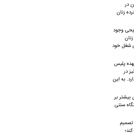
ن در
ده زنان
ریحی وجود
زنان
تی شغل خود
مردان» برعهده پلیس
ز در
رد. به این
بیشتر بر
گاه سنتی
 تصمیم
کند؛