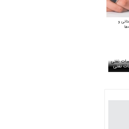
انی و
ها
ات نفتی