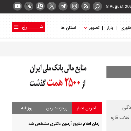
8 August 20
شــــــرق
ناوری
بازار
تصویر
استان ها
کتاب شرق
روزنامه شرق
دگی
آخرین اخبار
پربازدیدترین
روزنامه
لات قاره
زمان اعلام نتایج آزمون دکتری مشخص شد