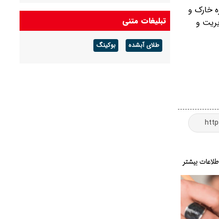
ه خارک و
تونل توحید از بامداد یکشنبه ۱۸ مرداد مسدود
تبلیغات متنی
یریت و
می‌شود
طلای آبشده
بوکینگ