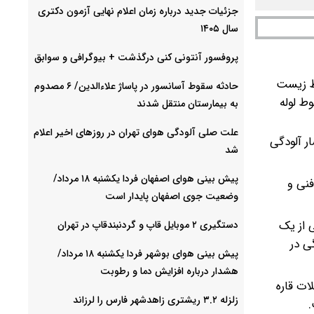
جزئیات جدید درباره زمان اعلام نهایی آزمون دکتری
سال ۱۴۰۵
پروفسور آنتونی کنی درگذشت + بیوگرافی و سوابق
یط زیست
حادثه سقوط آسانسور در پاساژ علاءالدین/ ۶ مصدوم
ط لوله
به بیمارستان منتقل شدند
علت صلی آلودگی هوای تهران در روزهای اخیر اعلام
ر آلودگی
شد
پیش بینی هوای اصفهان فردا یکشنبه ۱۸ مرداد/
نی و
وضعیت جوی اصفهان پایدار است
Ballast) آغشته به مواد نفتی از یک
دستگیری ۲ موبایل قاپ و گردنبندقاپ در تهران
ی در
پیش بینی هوای بوشهر فردا یکشنبه ۱۸ مرداد/
هشدار درباره افزایش دما و رطوبت
ات قاره
زلزله ۳.۲ ریشتری زاهدشهر فارس را لرزاند
.