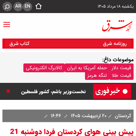
AR
EN
یکشنبه ۱۸ مرداد ۱۴۰۵
روزنامه شرق
کتاب شرق
موضوعات داغ:
نتانیاهو: تا زمان خلع سلاح حماس از
قیمت دلار
حمله آمریکا به ایران
کالابرگ الکترونیکی
قیمت طلا
تنگه هرمز
غزه خارج نمی‌شویم / تا زمانی که
نخست‌وزیر باشم، کشور فلسطین
تشکیل نمی شود
کردستان
۲۰ اردیبهشت ۱۴۰۵
۱۶:۴۶
ورزشگاه آزادی به نیم فصل اول لیگ
پیش بینی هوای کردستان فردا دوشنبه 21
برتر می رسد ؟