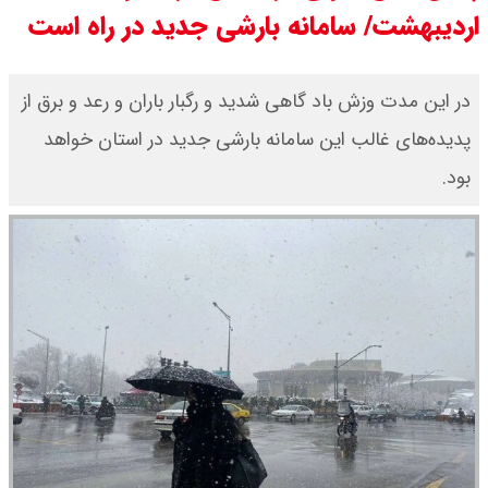
اردیبهشت/ سامانە بارشی جدید در راە است
سی ان ان گزارش داد : ترامپ ۲ سنگر
سنتی جمهوری‌خواهان را از دست می
در این مدت وزش باد گاهی شدید و رگبار باران و رعد و برق از
پدیدەهای غالب این سامانە بارشی جدید در استان خواهد
دهد؟
بود.
بنزین برای دولت چقدر تمام می شود؟
یک ادعا: برخی مالکان اجاره بها را ۶۰
درصد افزایش می دهند