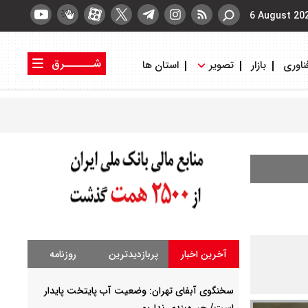
6 August 20
شــــــرق
ناوری
بازار
تصویر
استان ها
کتاب شرق
روزنامه شرق
آخرین اخبار
پربازدیدترین
روزنامه
سخنگوی آبفای تهران: وضعیت آب پایتخت پایدار
است/ جیره‌بندی نداریم