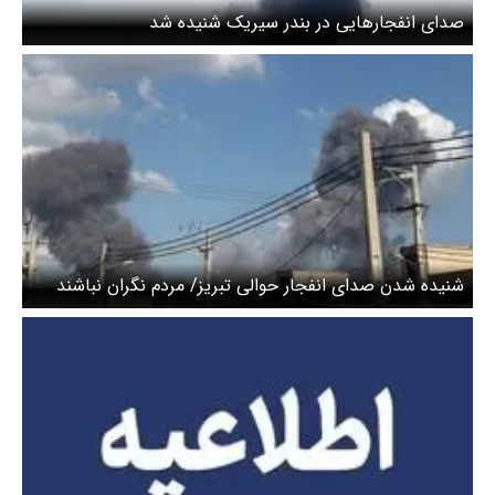
صدای انفجارهایی در بندر سیریک شنیده شد
شنیده شدن صدای انفجار حوالی تبریز/ مردم نگران نباشند