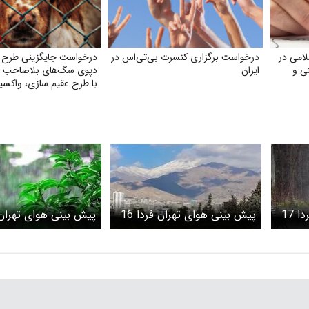
امی در
درخواست برگزاری کنسرت بی‌تی‌اس در
درخواست جایگزینی طرح ج
نی و
ایران
دپوی سگ‌های بلاصاحب در 
با طرح عقیم سازی، واکسی
رهاسازی و فرهنگسازی عم
پیش بینی هوای تهران فردا 17
پیش بینی هوای تهران فردا 16
داوم رگبار و
اردیبهشت 1405/ رگبار و وزش
اردیبهشت 05
باد شدید
برق در برخی مناطق