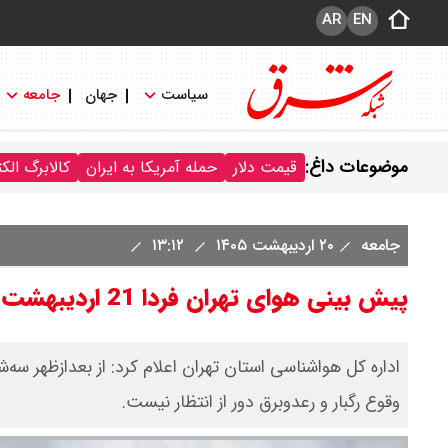
AR
EN
سیاست
جهان
جامعه
موضوعات داغ:
قیمت دلار
حمله آمریکا به ایران
کالابرگ الک
جامعه
۲۰ اردیبهشت ۱۴۰۵
۱۳:۱۲
پیش بینی هوای تهران فردا 21 اردیبهشت 1405/ رگبار و رعد و برق
وقوع رگبار و رعدوبرق دور از انتظار نیست.