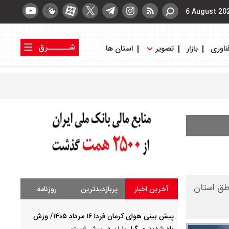
6 August 20
شــــــرق
ناوری
بازار
تصویر
استان ها
کتاب شرق
روزنامه شرق
دید و در برخی مناطق استان
آخرین اخبار
پربازدیدترین
روزنامه
پیش بینی هوای کرمان فردا ۱۶ مرداد ۱۴۰۵/ وزش
باد شدید و رگبار باران در پیش است