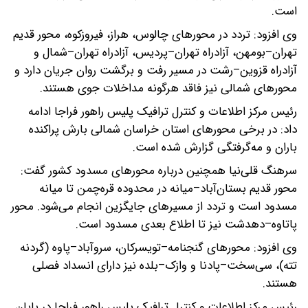
است.
وی افزود: تردد در محورهای چالوس، هراز، فیروزکوه، محور قدیم
تهران–بومهن، آزادراه تهران–پردیس، آزادراه تهران–شمال و
آزادراه قزوین–رشت در مسیر رفت و برگشت روان جریان دارد و
محورهای شمالی نیز فاقد هرگونه مداخلات جوی هستند.
رئیس مرکز اطلاعات و کنترل ترافیک پلیس راهور فراجا ادامه
داد: در برخی محورهای استان خراسان شمالی بارش پراکنده
باران و مه‌گرفتگی گزارش شده است.
سرهنگ قلی‌نیا همچنین درباره محورهای مسدود کشور گفت:
محور قدیم بستان‌آباد–میانه در محدوده قره‌چمن تا میانه
مسدود است و تردد از مسیرهای جایگزین انجام می‌شود. محور
پاتاوه–دهدشت نیز تا اطلاع بعدی مسدود است.
وی افزود: محورهای گنجنامه–تویسرکان، سروآباد–پاوه (گردنه
تته)، سی‌سخت–پادنا و وازک–بلده نیز دارای انسداد فصلی
هستند.
رئیس مرکز اطلاعات و کنترل ترافیک پلیس راهور فراجا در پایان