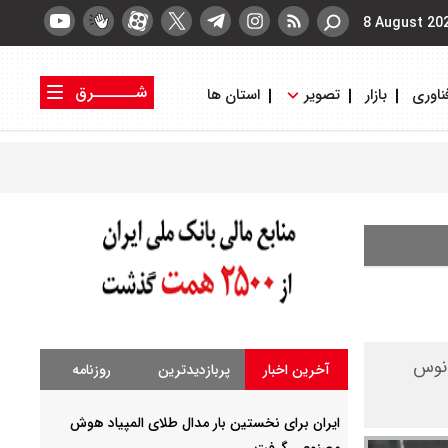
8 August 20
شــــــرق
ناوری
بازار
تصویر
استان ها
کتاب شرق
روزنامه شرق
انوس
آخرین اخبار
پربازدیدترین
روزنامه
ایران برای نخستین بار مدال طلای المپیاد هوش
مصنوعی گرفت