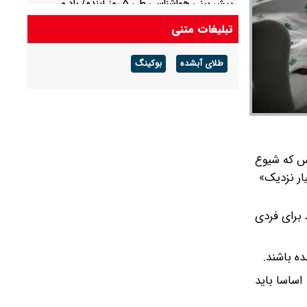
پیش بینی هواشناسی طی ۵ روز آینده/ باد و
گردوخاک در بخش‌هایی از کشور
تبلیغات متنی
پیش بینی هوای مشهد فردا شنبه ۱۷ مرداد/ افزایش
طلای آبشده
بوکینگ
دما از روز سه شنبه
ویروس که شیوع
ر نزدیک»
برای فردی
ه باشند.
اساسا باید