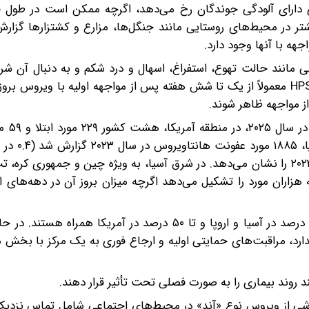
ای دارای آلودگی جوندگان رخ می‌دهد، اگرچه ممکن است در طول ف
شتر در محیط‌های روستایی مانند جنگل‌ها، مزارع و کشتزارها گزار
ه با آنها وجود دارد.
ارشی مانند حالت تهوع، استفراغ، اسهال و درد شکم و به دنبال آن شر
دیسترس تنفسی و افت فشار خون مشخص می‌شود. علائم HPS معمولاً از یک تا شش هفته پس از مواجهه اولیه با ویرو
 مواجهه ظاهر شوند.
عفونت‌های هانتاویر
نفر)، که کمترین میزان مشاهده شده بین سال‌های ۲۰۱۹ تا ۲۰۲۳ را نشان می‌دهد. در شرق آسیا، به ویژه چین و جمهو
درم کلیوی (HFRS) همچنان سالانه هزاران مورد را تشکیل می‌دهد اگرچه میزان بروز آن در دهه
عفونت‌های هانتاویروس با میزان مرگ و میر کمتر از ۱ تا ۱۵ درصد در آسیا و اروپا و تا ۵۰ درصد در آمریک
رد، مراقبت‌های حمایتی اولیه و ارجاع فوری به یک مرکز با بخش 
 روند بیماری را به صورت فصلی تحت تأثیر قرار دهند.
ول HPS از انسان به انسان ناشی از ویروس نوع «آند» در محیط‌های اجتماعی شامل تماس ن