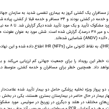
تلای گروهی از مسافرانِ یک کشتی کروز به بیماری تنفسی شدید به سازمان ج
گزارش شد. در آن زمان، طبق گفته اپراتور کشتی، ۱۴۷ مسافر و خدمه در کشتی بودند و ۳۴ مسافر و خدمه قبل
زمان آخرین اخبار شیوع بیماری که در ۴ مه منتش
هشت مورد تحت ارزیابی از جمله سه مورد مرگ (نسبت مرگ و میر ۳۸ درصد)، گزارش شده است. شش مورد به عنو
 شده‌اند.
پس از آن از طریق کانال مقررات بین‌المللی بهداشت (۲۰۰۵) (IHR)، به نقاط کانونی ملی IHR (NFPs) 
خطر این رویداد را برای جمعیت جهانی کم ارزیابی می‌کند و به
خواهد داد. همچنین خطر برای مسافران و خدمه کشتی متوسط ​​در 
، دو پرواز ویژه تخلیه پزشکی حامل دو بیمار تأیید شده علامت‌دار
 در هلند فرود آمدند. چهار بیمار در حال حاضر در بیمارستان بستری هستند، یکی در ب
تان‌های مختلف در هلند و دیگری در زوریخ در سوئیس. مورد مشکوک
مستقیما به آلمان منتقل شد، جایی که مورد آزمایش قرار گرفت و هر دو آزمایش PCR و سرولوژی برای ویروس آن