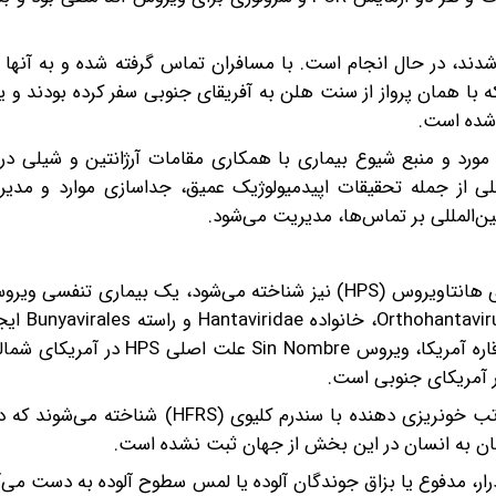
ند، در حال انجام است. با مسافران تماس گرفته شده و به آنها 
که با همان پرواز از سنت هلن به آفریقای جنوبی سفر کرده بودند و یک
 شده است.
مورد و منبع شیوع بیماری با همکاری مقامات آرژانتین و شیلی در
 از جمله تحقیقات اپیدمیولوژیک عمیق، جداسازی موارد و مدیری
ن‌المللی بر تماس‌ها، مدیریت می‌شود.
سندرم قلبی ریوی هانتاویروس (HCPS) که با نام سندرم ریوی هانتاویروس (HPS) نیز شناخته می‌شود، یک بی
بین انسان و دام است که توسط ه
بیش از ۲۰ گونه ویروسی در این جنس شناسایی شده‌اند. در قاره آمریکا، ویروس 
هانتاویروس‌های یافت شده در اروپا و آسیا به عنوان عامل تب خونریزی دهنده با سندرم کل
انسان به انسان در این بخش از جهان ثبت نشده است.
ار، مدفوع یا بزاق جوندگان آلوده یا لمس سطوح آلوده به دست می‌آ