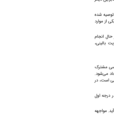
توصیه شده
ی از موارد
 حال انجام
ت بالینی،
ماری تنفسی ویروسی مشترک
انتاویروس‌ها از جنس Orthohantavirus، خانواده Hantaviridae و راسته Bunyavirales ایجاد می‌شود.
Sin Nombre علت اصلی HPS در آمریکای شمالی است، در
یوی (HFRS) شناخته می‌شوند که در درجه اول
ید. مواجهه