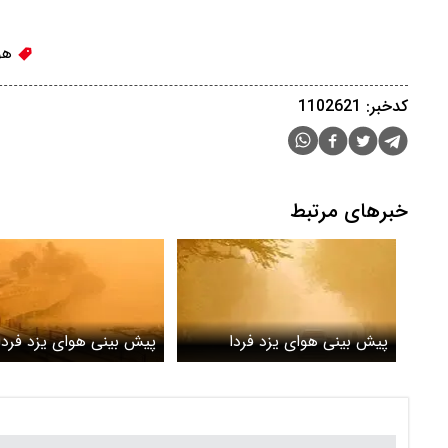
هو
کدخبر: 1102621
خبرهای مرتبط
پیش بینی هوای یزد فردا
پیش بینی هوای یزد فردا
پنجشنبه 17 اردیبهشت / تدوام
چهارشنبه 9 اردیبهش
وزش تندباد تا آخر هفته
به استان رسید