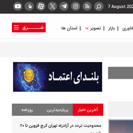
7 August 20
شــــــرق
ناوری
بازار
تصویر
استان ها
کتاب شرق
روزنامه شرق
آخرین اخبار
پربازدیدترین
روزنامه
محدودیت تردد در آزادراه تهران کرج قزوین تا ۲۰
شهریور