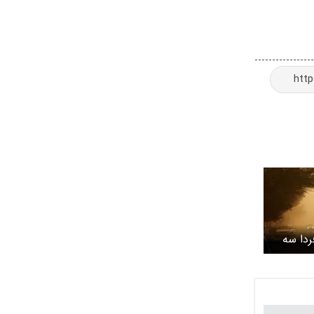
ردا سه
 پیش بینی