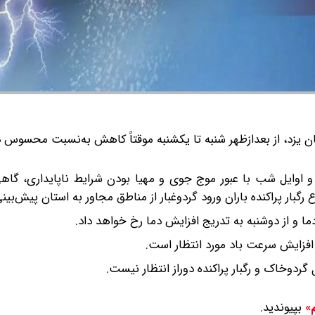
 یزد، از بعدازظهر شنبه تا یکشنبه موقتاً کاهش به‌نسبت محسوس دم
 و اوایل شب با عبور موج جوی و مهیا بودن شرایط ناپایداری، گا
گبار پراکنده باران ورود گردوغبار از مناطق مجاور به استان پیش‌بین
 و از دوشنبه به تدریج افزایش دما رخ خواهد داد.
افزایش سرعت باد مورد انتظار است.
گردوخاک و رگبار پراکنده دوراز انتظار نیست.
بپیوندید.
م»