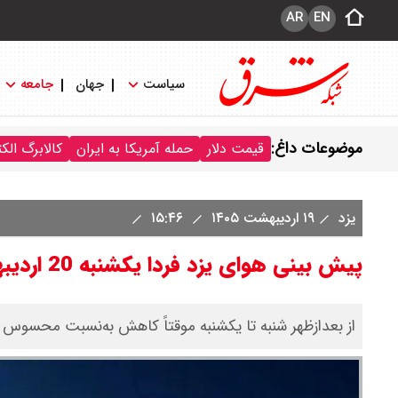
AR
EN
سیاست
جهان
جامعه
موضوعات داغ:
قیمت دلار
حمله آمریکا به ایران
کالابرگ الک
یزد
۱۹ اردیبهشت ۱۴۰۵
۱۵:۴۶
پیش بینی هوای یزد فردا یکشنبه 20 اردیبهشت/ دما کاهشی می شود
از بعدازظهر شنبه تا یکشنبه موقتاً کاهش به‌نسبت محسوس دم