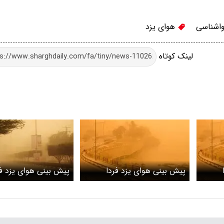
اشناسی
هوای یزد
لینک کوتاه
پیش بینی هوای یزد فردا
پیش بینی هوای یزد ف
ت/ طوفان
پنجشنبه 3 اردیبهشت / احتمال
شنبه 1 اردیبهشت /
طوفان و گردوخاک در استان
وزش باد شدید