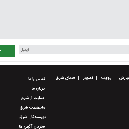
ار
ن
رزش
روایت
تصویر
صدای شرق
تماس با ما
درباره ما
حمایت از شرق
مانیفست شرق
نویسندگان شرق
سازمان آگهی ها