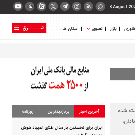
8 August 20
شــــــرق
ناوری
بازار
تصویر
استان ها
کتاب شرق
روزنامه شرق
سته شده
آخرین اخبار
پربازدیدترین
روزنامه
ادان،
ایران برای نخستین بار مدال طلای المپیاد هوش
مصنوعی گرفت