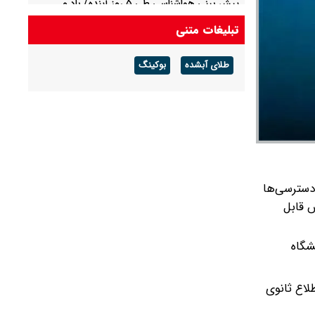
پیش بینی هواشناسی طی ۵ روز آینده/ باد و
گردوخاک در بخش‌هایی از کشور
تبلیغات متنی
پیش بینی هوای مشهد فردا شنبه ۱۷ مرداد/ افزایش
طلای آبشده
بوکینگ
دما از روز سه شنبه
 دسترسی‌ها
ش قابل
انشگاه
لاع ثانوی