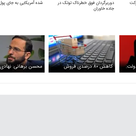
رکت
دوربرگردان فوق‌ خطرناک توتک در
شده آمریکایی به جای پول
جاده خاوران
ولت:
کاهش ۸۰ درصدی فروش
محسن برهانی: نهادی 
لح
آنلاین در کشور
اینترنت را قطع کرده با
توان
خسارت مردم از قطعی 
را بپردازد