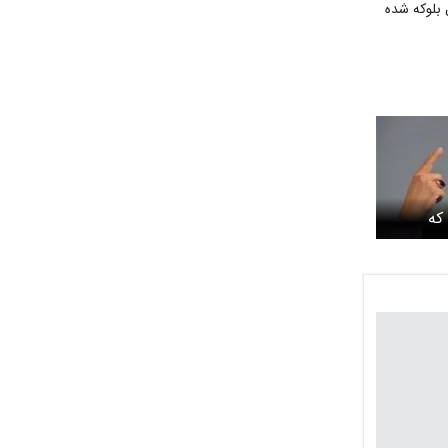
 بلوکه شده
که
ید
اینترنت