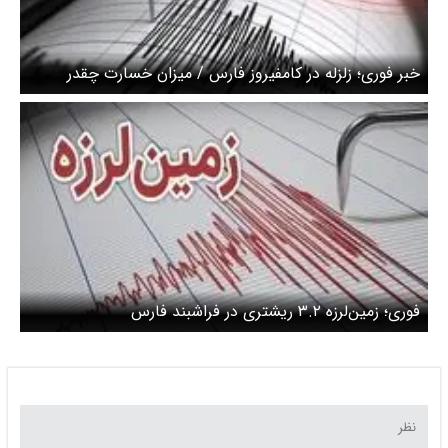
خبر فوری؛ زلزله در کامفیروز فارس / میزان خسارت چقدر
است؟
فوری؛ زمین‌لرزه ۳.۲ ریشتری در فراشبند فارس