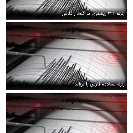
زلزله ۳.۶ ریشتری در گله‌دار فارس
زلزله عمادده فارس را لرزاند