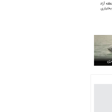
طقه آزاد
بختیاری
ری
باس