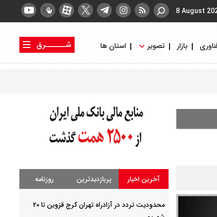
8 August 20
شــــــرق
ناوری
بازار
تصویر
استان ها
کتاب شرق
روزنامه شرق
آخرین اخبار
پربازدیدترین
روزنامه
محدودیت تردد در آزادراه تهران کرج قزوین تا ۲۰
شهریور