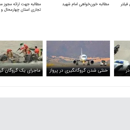
فیلتر
مطالبه خون‌خواهی امام شهید
مطالبه جهت ارائه مجوز من
تجاری استان چهارمحال و 
در
خنثی شدن گروگانگیری در پرواز
ماجرای یک گروگان گی
ه بجا
مشهد در آبان‌ + ویدئو
عجیب در آبهای بندرع