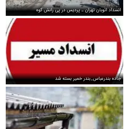
انسداد اتوبان تهران ـ پردیس در پی رانش کوه
جاده بندرعباس_بندر خمیر بسته شد