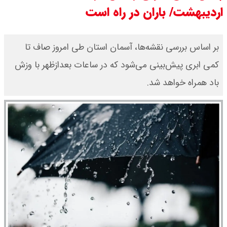
اردیبهشت/ باران در راه است
برتر می رسد ؟
سی ان ان گزارش داد : ترامپ ۲ سنگر
بر اساس بررسی نقشه‌ها، آسمان استان طی امروز صاف تا
کمی ابری پیش‌بینی می‌شود که در ساعات بعدازظهر با وزش
سنتی جمهوری‌خواهان را از دست می
باد همراه خواهد شد.
دهد؟
بنزین برای دولت چقدر تمام می شود؟
یک ادعا: برخی مالکان اجاره بها را ۶۰
درصد افزایش می دهند