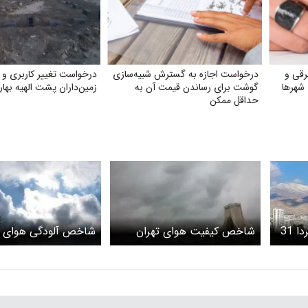
رقی و
درخواست اجازه به گسترش شبیه‌سازی
درخواست تغییر کاربری و ت
شهرها
گوشت برای رساندن قیمت آن به
زمین‌داران پشت الهیه بهار
حداقل ممکن
پیش بینی هوای تهران فردا 31
شاخص کیفیت هوای تهران
شاخص آلودگی هوای ت
ران و کاهش
امروز 26 فروردین 1405
امروز 25 فروردین 1405