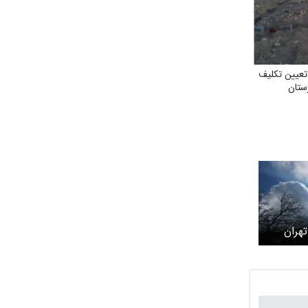
عیین‌ تکلیف
ستان
هران