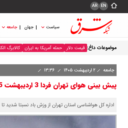
AR
EN
سیاست
جهان
جامعه
موضوعات داغ:
قیمت دلار
حمله آمریکا به ایران
کالابرگ الک
جامعه
۲ اردیبهشت ۱۴۰۵
۱۳:۳۶
پیش بینی هوای تهران فردا 3 اردیبهشت 1405/ وزش باد شدید
اداره کل هواشناسی استان تهران از وزش باد نسبتا شدید تا