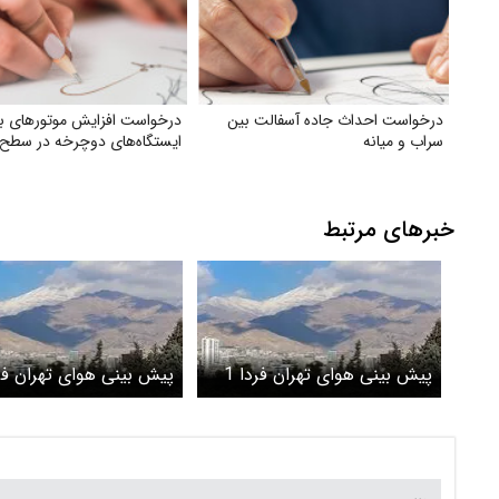
درخواست احداث جاده آسفالت بین
درخواست افزایش موتورهای ب
سراب و میانه
ایستگاه‌های دوچرخه در سطح 
خبرهای مرتبط
پیش بینی هوای تهران فردا 1
اردیبهشت 1405/ تهران خنک
فروردین 1405/ با
می شود
دما