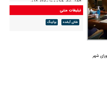
کاهش دمای هوا و ورود سامانه رگباری
تبلیغات متنی
یک فوتی و سه مصدوم در پی انفجار در یک جایگاه
سی ان جی
طلای آبشده
بوکینگ
رای شهر