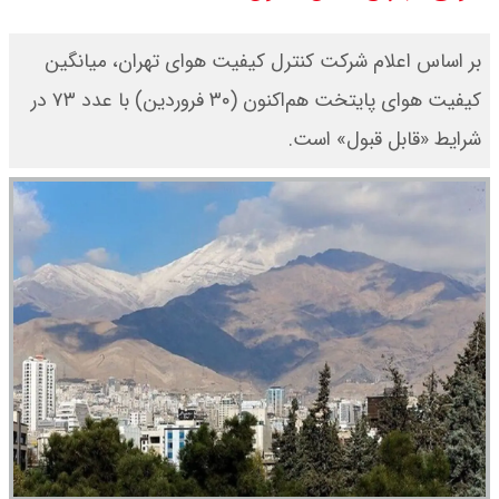
بنزین برای دولت چقدر تمام می شود؟
بر اساس اعلام شرکت کنترل کیفیت هوای تهران، میانگین
یک ادعا: برخی مالکان اجاره بها را ۶۰
کیفیت هوای پایتخت هم‌اکنون‌ (۳۰ فروردین) با عدد ۷۳ در
شرایط «قابل قبول» است.
درصد افزایش می دهند
رهبر انقلاب با مسعود پزشکیان دیدار
کرد / درباره مشکلات کشور و تعامل
اقتصادی با طرفهای خارجی گفتگو شد