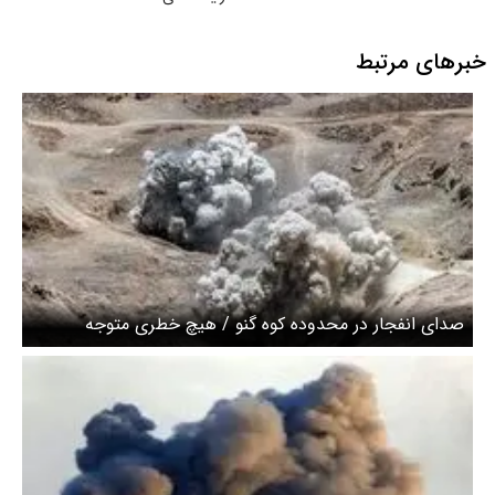
خبرهای مرتبط
صدای انفجار در محدوده کوه گنو / هیچ خطری متوجه
غیرنظامیان نیست