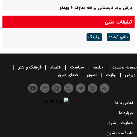
بارش برف تابستانی بر قله دماوند + ویدئو
تبلیغات متنی
طلای آبشده
بوکینگ
صفحه نخست
جامعه
سیاست
اقتصاد
فرهنگ و هنر
ورزش
روایت
تصویر
صدای شرق
تماس با ما
درباره ما
حمایت از شرق
مانیفست شرق