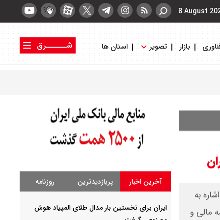
8 August 20
شــــــرق
ناوری
بازار
تصویر
استان ها
کتاب شرق
روزنامه شرق
ان
آخرین اخبار
پربازدیدترین
روزنامه
اره به
ایران برای نخستین بار مدال طلای المپیاد هوش
ه مالی و
مصنوعی گرفت