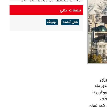
پیش بینی هواشناسی طی ۵ روز آینده/ باد و
گردوخاک در بخش‌هایی از کشور
تبلیغات متنی
پیش بینی هوای مشهد فردا شنبه ۱۷ مرداد/ افزایش
طلای آبشده
بوکینگ
دما از روز سه شنبه
رای
هر ماه
رداری به
رد.
 شهر تهران