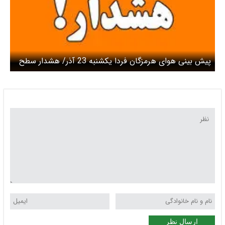
پیش بینی هوای هرمزگان فردا یکشنبه 23 آذر/ هشدار سطح
نارنجی صادر شد
ارسال نظر