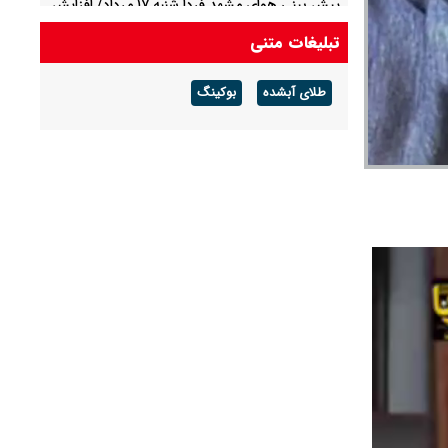
پیش بینی هوای مشهد فردا شنبه ۱۷ مرداد/ افزایش
دما از روز سه شنبه
تبلیغات متنی
پیش بینی هوای لرستان فردا ۱۷ مرداد/ تداوم هوای
طلای آبشده
بوکینگ
گرم و افزایش سرعت وزش باد