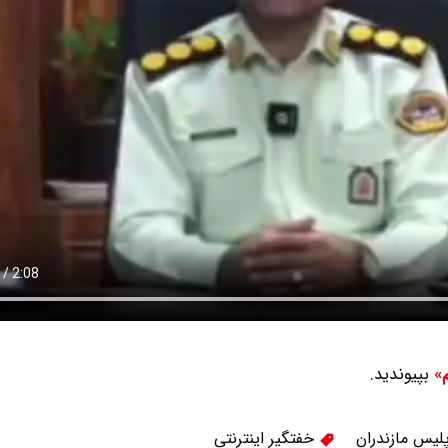
بپیوندید.
م»
لیس مازندران
خفتگیر اینترنتی