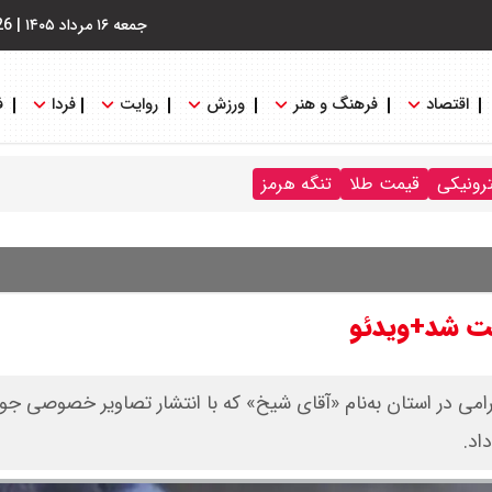
جمعه ۱۶ مرداد ۱۴۰۵
|
26
اقتصاد
فرهنگ و هنر
ورزش
روایت
فردا
ف
ترونیکی
قیمت طلا
تنگه هرمز
اشت شد+ویدئو
می در استان به‌نام «آقای شیخ» که با انتشار تصاویر خصوصی جوا
اد.