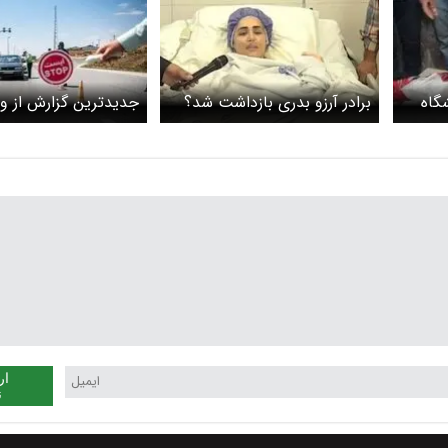
گاه
برادر آرزو بدری بازداشت شد؟
جدیدترین گزارش از 
ن شد
جاده‌های شمالی/ محو
هراز و کندوان یکطرفه
ار
ن