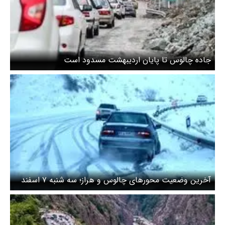
جاده چالوس تا پایان اردیبهشت مسدود است
آخرین وضعیت محورهای چالوس و هراز؛ سه شنبه ۷ اسفند