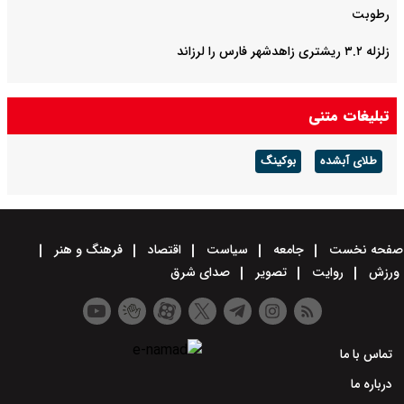
رطوبت
زلزله ۳.۲ ریشتری زاهدشهر فارس را لرزاند
تبلیغات متنی
طلای آبشده
بوکینگ
صفحه نخست
جامعه
سیاست
اقتصاد
فرهنگ و هنر
ورزش
روایت
تصویر
صدای شرق
تماس با ما
درباره ما