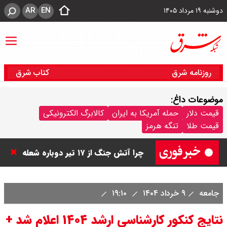
AR
EN
دوشنبه ۱۹ مرداد ۱۴۰۵
روزنامه شرق
کتاب شرق
موضوعات داغ:
بقایی : در حال بررسی برخی نکات
قیمت دلار
حمله آمریکا به ایران
کالابرگ الکترونیکی
قیمت طلا
تنگه هرمز
درباره بیانیه مشترک با عمان هستیم /
چرا آتش جنگ از ۱۷ تیر دوباره شعله
ور شد ؟ / تنگه چه زمانی باز می شود
جامعه
۹ خرداد ۱۴۰۴
۱۹:۱۰
؟
نتایج کنکور کارشناسی ارشد ۱۴۰۴ اعلام شد +
بقایی : عراقچی و قالیباف به پاکستان