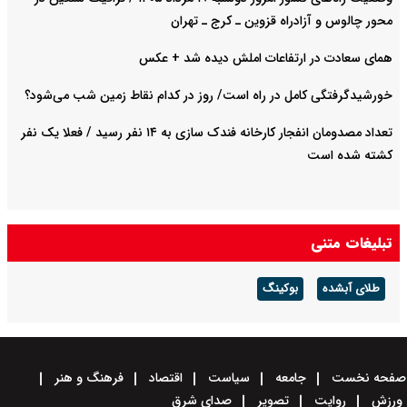
محور چالوس و آزادراه قزوین ـ کرج ـ تهران
همای سعادت در ارتفاعات املش دیده شد + عکس
خورشیدگرفتگی کامل در راه است/ روز در کدام نقاط زمین شب می‌شود؟
تعداد مصدومان انفجار کارخانه فندک سازی به ۱۴ نفر رسید / فعلا یک نفر
کشته شده است
تبلیغات متنی
طلای آبشده
بوکینگ
صفحه نخست
جامعه
سیاست
اقتصاد
فرهنگ و هنر
ورزش
روایت
تصویر
صدای شرق