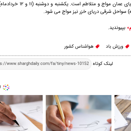
از جمعه تا دوشنبه (۹ تا ۱۲ خردادماه) خلیج فارس و شرق دریای ع
بپیوندید.
م»
ورزش باد
هواشناس کشور
لینک کوتاه