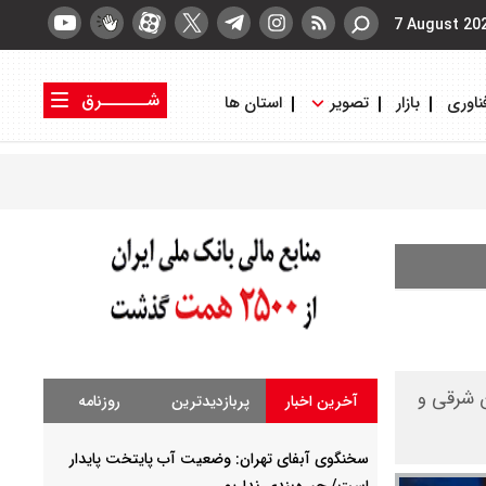
7 August 20
شــــــرق
ناوری
بازار
تصویر
استان ها
کتاب شرق
روزنامه شرق
ن شرقی و
آخرین اخبار
پربازدیدترین
روزنامه
سخنگوی آبفای تهران: وضعیت آب پایتخت پایدار
است/ جیره‌بندی نداریم