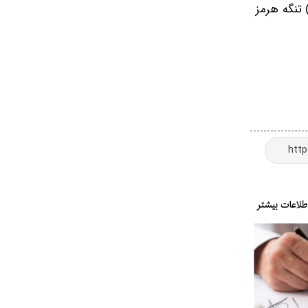
مان مواج و متلاطم است. یکشنبه و دوشنبه (۱۱ و ۱۲ خردادماه) تنگه هرمز