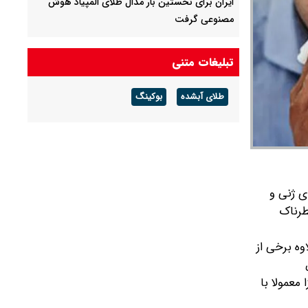
ایران برای نخستین بار مدال طلای المپیاد هوش
مصنوعی گرفت
محدودیت تردد در آزادراه تهران کرج قزوین تا ۲۰
تبلیغات متنی
شهریور
طلای آبشده
بوکینگ
ون جهش‌های ژنی و
طرناک
وه برخی از
 معمولا با