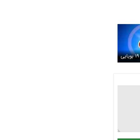
چرا مبتلایان به کووید ۱۹ بویایی
ند؟