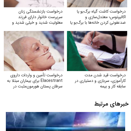
درخواست کاشت گیاه برگ‌بو یا
درخواست بازنشستگی زنان
اکالیپتوس؛ معتدل‌سازی و
سرپرست خانوار دارای فرزند
ضدعفونی کردن خانه‌ها با برگ‌بو یا
معلولیت شدید و خیلی شدید و
گیاه اکالیپتوس
فرزندان اوتیسم در مشاغل سخت و
زیان‌آور
درخواست قید شدن مدت
درخواست تأمین و واردات داروی
کارآموزی، سربازی و دستیاری در
Elacestrant برای بیماران مبتلا به
سابقه کار و بیمه
سرطان پستان هورمون‌مثبت در
ایران
خبرهای مرتبط