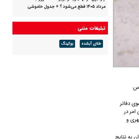
مرداد ۱۴۰۵ قطع می‌شود ؟ + جدول خاموشی
ماجرای صدای انفجار بوشهر چیست ؟
تبلیغات متنی
سخنگوی آبفای تهران: وضعیت آب پایتخت پایدار
است/ جیره‌بندی نداریم
طلای آبشده
بوکینگ
پیش بینی هوای کرمان فردا ۱۶ مرداد ۱۴۰۵/ وزش
باد شدید و رگبار باران در پیش است
اس
وی دفاتر
 امر در
هری و
ن به نتایج