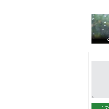
ن
ان دوشنبه 25 فروردین
سال