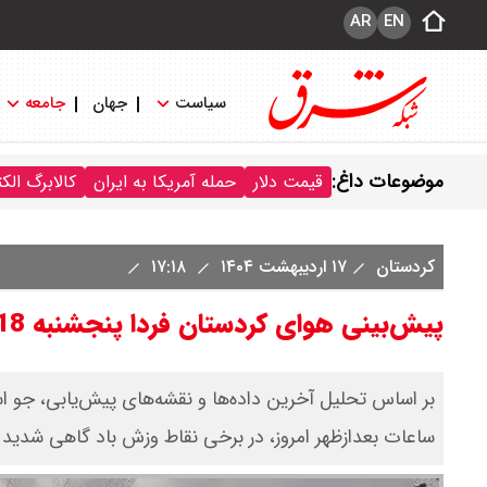
AR
EN
سیاست
جهان
جامعه
موضوعات داغ:
قیمت دلار
حمله آمریکا به ایران
کالابرگ الک
کردستان
۱۷ اردیبهشت ۱۴۰۴
۱۷:۱۸
پیش‌بینی هوای کردستان فردا پنجشنبه 18 اردیبهشت/ افزایش ناپایداری‌های جوی
ساعات بعدازظهر امروز، در برخی نقاط وزش باد گاهی شدید ان