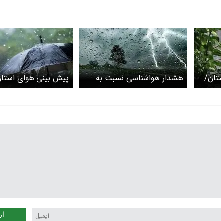
د و برق در ۵ استان/
هشدار هواشناسی نسبت به
پیش بینی هوای استا
ر
فعالیت سامانه بارشی؛ رگبار و
کردست
رعد و برق در ۲۰ استان
1404
ار