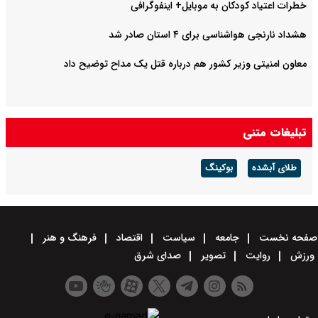
خطرات اعتیاد کودکان به موبایل+ اینفوگرافی
هشداد نارنجی هواشناسی برای ۴ استان صادر شد
معاون امنیتی وزیر کشور هم درباره قتل یک مداح توضیح داد
تبلیغات متنی
طلای آبشده
بوکینگ
صفحه نخست
جامعه
سیاست
اقتصاد
فرهنگ و هنر
ورزش
روایت
تصویر
صدای شرق