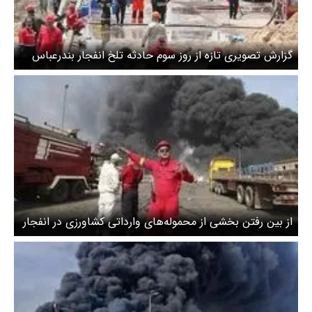
گزارش تصویری تازه از روز سوم حادثه تلخ انفجار بندرعباس
از بین رفتن بخشی از محموله‌های وارداتی کشاورزی در انفجار
اسکله شهید رجایی