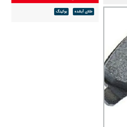
طلای آبشده
بوکینگ