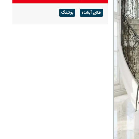
طلای آبشده
بوکینگ