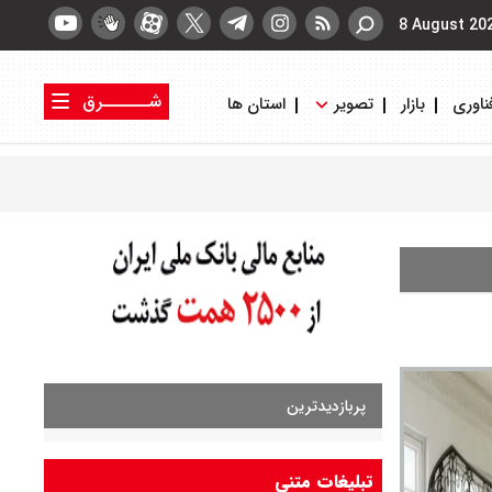
8 August 20
شــــــرق
ناوری
بازار
تصویر
استان ها
کتاب شرق
روزنامه شرق
پربازدیدترین
تبلیغات متنی