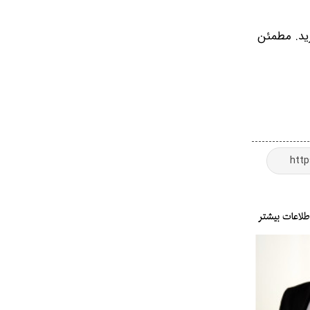
رید. مطمئن