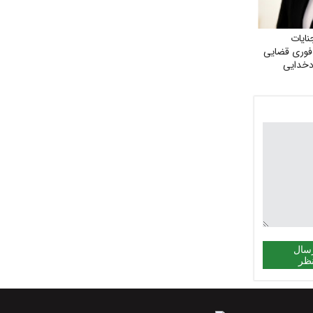
نایات
 فوری قضایی
دخدایی
سال
ظر