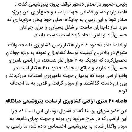
رئیس جمهور در صدور دستور توقف پروژه پتروشیمی،گفت :
«امیدواریم دستور قضایی جهت پلمب و جمع‌آوری این پروژه
صادر شود و این زمین به جایگاه اصلی خود یعنی مرتع‌داری که
مورد نیاز دام‌داران ماست و شغل بسیاری را برای جوانان
حسین‌آباد و للمرز ایجاد کرده است، دست یابد».
او ادامه داد: «حدود ۶ هزار هکتار زمین کشاورزی با محصولات
متنوع در بالاترین کیفیت توسط کشاورزان نمونه به ویژه جوانان
تحصیل‌کرده که نزدیک به ۳ هزار نفر هستند، در اراضی للمرز و
حسین‌آباد داریم و مراتع اینجا که حدود ۴۰۰ هکتار است در
واقع اراضی بوده که بومیان جهت دامپروری استفاده می‌کردند و
روی آن دست گذاشتند و از مردم گرفت و قدری به ما اجحاف
کرد».
فاصله ۲۰ متری اراضی کشاورزی از سایت پتروشیمی میانکاله
این عضو شورای روستا گفت: «سوال بومیان این است که چرا
این اراضی که در طرح مرتع‌داری بوده و جهت چرای دام‌ها به
مردم واگذار شده، به پتروشیمی اختصاص داده شد، ما راضی به