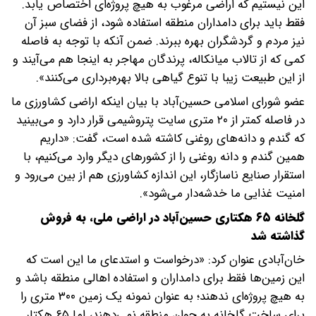
این نیستیم که اراضی مرغوب به هیچ پروژه‌ای اختصاص یابد.
فقط باید برای دامداران منطقه استفاده شود، از فضای سبز آن
نیز مردم و گردشگران بهره ببرند. ضمن آنکه با توجه به فاصله
کمی که از تالاب میانکاله، پرندگان مهاجر به اینجا هم می‌آیند و
از این طبیعت زیبا با تنوع گیاهی بالا بهره‌برداری می‌کنند».
عضو شورای اسلامی حسین‌آباد با بیان اینکه اراضی کشاورزی ما
در فاصله کمتر از ۲۰ متری سایت پتروشیمی قرار دارد و می‌بینید
که گندم و دانه‌های روغنی کاشته شده است، گفت: «داریم
همین گندم و دانه روغنی را از کشور‌های دیگر وارد می‌کنیم، با
استقرار صنایع ناسازگار، این اندازه کشاورزی هم از بین می‌رود و
امنیت غذایی ما خدشه‌دار می‌شود».
گلخانه ۶۵ هکتاری حسین‌آباد در اراضی ملی، به فروش
گذاشته شد
خان‌آبادی عنوان کرد: «درخواست و استدعای ما این است که
این زمین‌ها فقط برای دامداران و استفاده اهالی منطقه باشد و
به هیچ پروژه‌ای ندهند؛ به عنوان نمونه یک زمین ۳۰۰ متری را
برای ساخت گلخانه به جوان منطقه نمی‌دهند، اما ۶۵ هکتار