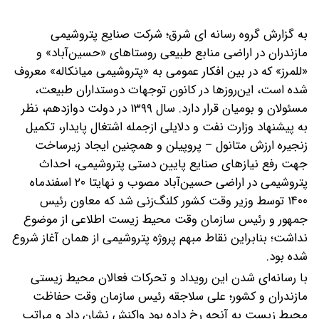
به گزارش گروه رسانه ای شرق؛ شرکت صنایع پتروشیمی
مازندران در اراضی منابع طبیعی روستا‌های «حسین‌آباد» و
«للمرز» که در بین افکار عمومی به «پتروشیمی میانکاله» معروف
شده است، این‌روز‌ها در کانون توجهات دوستداران طبیعت،
مسئولان و بومیان قرار دارد.
سال ۱۳۹۹ در دولت دوازدهم، نظر
به پیشنهاد وزارت نفت و دلایلی ازجمله اشتغال پایدار، تکمیل
زنجیره ارزش متانول – پروپیلن و همچنین ایجاد زیرساخت
جهت رفع نیاز‌های صنایع پایین دستی پتروشیمی، احداث
پتروشیمی در اراضی حسین‌آباد مصوب و نهایتا ۲۰ اسفندماه
۱۴۰۰ توسط وزیر وقت کشور کلنگ‌زنی شد که معاون رئیس
جمهور و رئیس سازمان وقت محیط زیست اطلاعی از موضوع
نداشت؛ بنابراین نقاط مبهم پروژه پتروشیمی از همان آغاز شروع
شده بود.
با رسانه‌ای شدن این رویداد و تحرکات فعالان محیط زیستی
مازندران و کشور؛ علی سلاجقه رئیس سازمان وقت حفاظت
محیط زیست به آنچه رخ داده بود واکنش نشان داد و مراتب