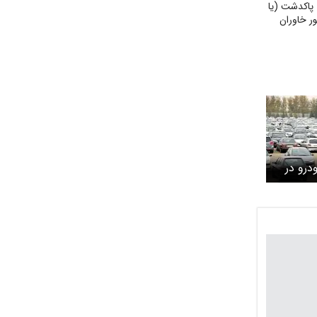
پاکدشت (یا
 خاوران
رو در