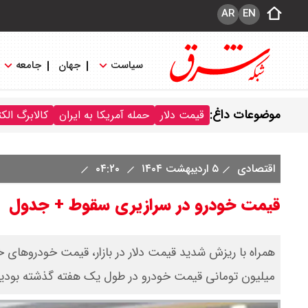
AR
EN
سیاست
جهان
جامعه
موضوعات داغ:
قیمت دلار
حمله آمریکا به ایران
کالابرگ الک
اقتصادی
۵ اردیبهشت ۱۴۰۴
۰۴:۲۰
قیمت خودرو در سرازیری سقوط + جدول
میلیون تومانی قیمت خودرو در طول یک هفته گذشته بودیم