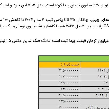
در این میان، چری آریزو ۵T اسپرت FL IE مدل ۱۴۰۴ یک میلیارد و ۶۳۰ میلیون تومان پی
گزارش‌های میدانی خبرآنلاین نشان
جک S۳ اتوماتیک مدل ۱۴۰۳ هم در حدو