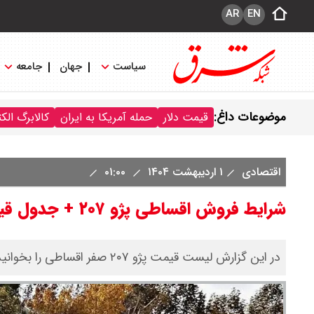
AR
EN
سیاست
جهان
جامعه
موضوعات داغ:
قیمت دلار
حمله آمریکا به ایران
کالابرگ الک
اقتصادی
۱ اردیبهشت ۱۴۰۴
۰۱:۰۰
شرایط فروش اقساطی پژو ۲۰۷ + جدول قیمت
در این گزارش لیست قیمت پژو ۲۰۷ صفر اقساطی را بخوانید.