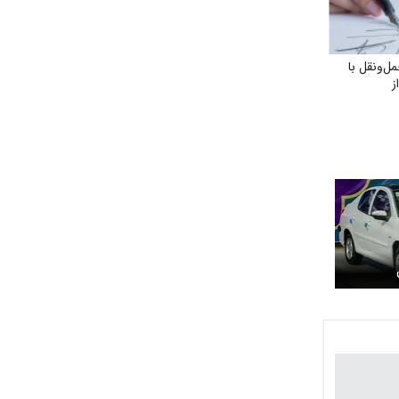
ل‌ونقل با
ز
ب در