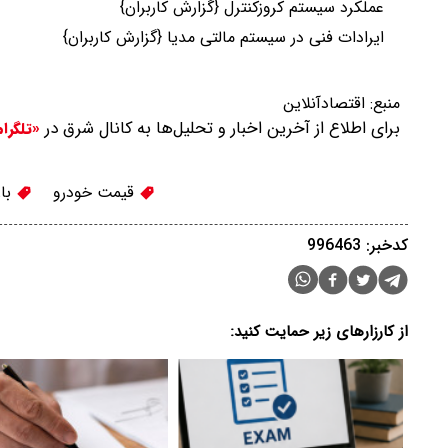
عملکرد سیستم کروزکنترل {گزارش کاربران}
ایرادات فنی در سیستم مالتی مدیا {گزارش کاربران}
منبع:
اقتصادآنلاین
برای اطلاع از آخرین اخبار و تحلیل‌ها به کانال شرق در
«تلگرا
قیمت خودرو
باز
کدخبر: 996463
از کارزارهای زیر حمایت کنید: