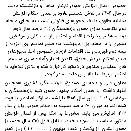
خصوص اعمال افزایش حقوق کارکنان شاغل و بازنشسته دولت
در سال ۱۴۰۴، در تلاش هستیم علاوه بر صدور احکام افزایش
سالیانه حقوق، با اخذ مجوزهای قانونی نسبت به اجرای مرحله
دوم متناسب سازی حقوق بازنشستگان (۳۰ درصد سال دوم
برنامه هفتم پیشرفت) اقدام و احکام بازنشستگان و موظفین
کشوری را در هفته اول اردیبهشت ماه صادر نماییم.
وی افزود: از
نیمه دوم فروردین ماه اقدامات لازم در خصوص اخذ مجوزهای
صدور احکام افزایش حقوق، تامین اعتبار وآماده سازی سیستم
های عملیاتی صندوق در دستور کار قرار داشته و تلاش کرده‌ایم تا
احکام مربوطه با بالاترین دقت صادر گردد.
معاون فنی و بیمه ای صندوق بازنشستگی کشوری همچنین
اظهار داشت: با صدور احکام جدید، حقوق کلیه بازنشستگان و
موظفینی که تا پایان سال ۱۴۰۳ بازنشسته، ازکار افتاده و یا فوت
شده اند، به میزان ۲۰ درصد نسبت به احکام حقوقی پایان سال
۱۴۰۳ افزایش می یابد، مشروط به آنکه پس از اعمال افزایش
مذکور، متناسب با سنوات خدمت قابل قبول (۳۰ سال خدمت)
حقوق ایشان از یکصد و هفده میلیون ( ۱۱۷.۰۰۰.۰۰۰ ) ریال کمتر