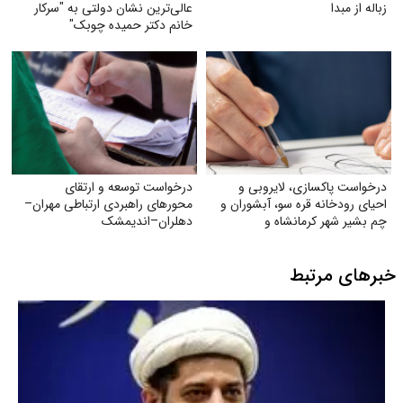
زباله از مبدا
عالی‌ترین نشان دولتی به "سرکار
خانم دکتر حمیده چوبک"
درخواست پاکسازی، لایروبی و
درخواست توسعه و ارتقای
احیای رودخانه قره سو، آبشوران و
محورهای راهبردی ارتباطی مهران–
چم بشیر شهر کرمانشاه و
دهلران–اندیمشک
رودخانه‌های هم‌مسیر و وابسته
(گاماسیاب، دینورآب، سیمره)
خبرهای مرتبط