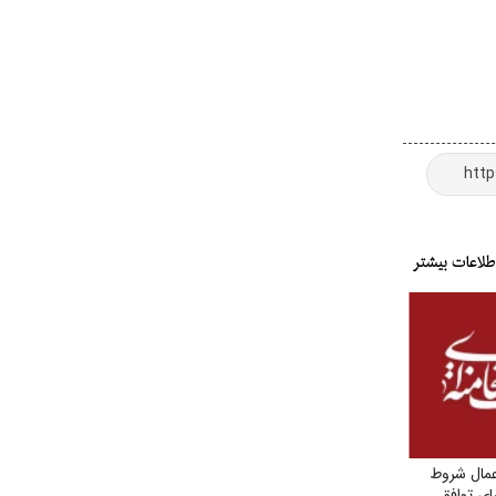
مال شروط
ای توافق