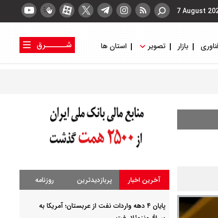
7 August 20
شــــــرق
ناوری
بازار
تصویر
استان ها
کتاب شرق
روزنامه شرق
آخرین اخبار
پربازدیدترین
روزنامه
پایان ۴ دهه واردات نفت از عربستان؛ آمریکا به
سراغ ونزوئلا رفت