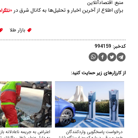
منبع:
اقتصادآنلاین
برای اطلاع از آخرین اخبار و تحلیل‌ها به کانال شرق در
«تلگرا
بازار طلا
کدخبر: 994159
از کارزارهای زیر حمایت کنید:
درخواست پاسخگویی واردکنندگان
اعتراض به جریمه ناعادلانه ب
خودرو برقی درباره کمبود ایستگاه شارژ
به دلیل عنوان شغلی پاکبانان تب