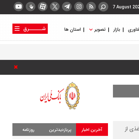
7 August 20
شــــــرق
ناوری
بازار
تصویر
استان ها
کتاب شرق
روزنامه شرق
ذی از
آخرین اخبار
پربازدیدترین
روزنامه