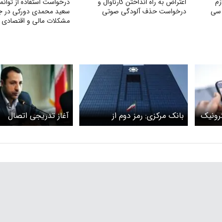
زم
اعتراض به راه انداختن کارناوال و
درخواست استفاده از توانم
 سی
درخواست حذف آلودگی صوتی
سعید محمدی دورکی در ج
مشکلات مالی و اقتصادی 
رونیک
بانک مرکزی: رمز دوم از
آغاز تدریجی اتصال
 چک‌
پرداخت‌های دوره‌ای حذف
دسته‌چک‌ها به دستگاه
ف می‌شود +
می‌شود
خودپرداز در آذرماه