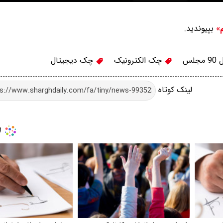
بپیوندید.
م»
لس
چک الکترونیک
چک دیجیتال
لینک کوتاه