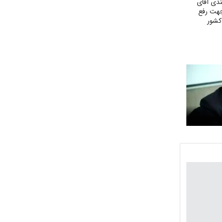
ندی آقای
هت رفع
کشور
‌های