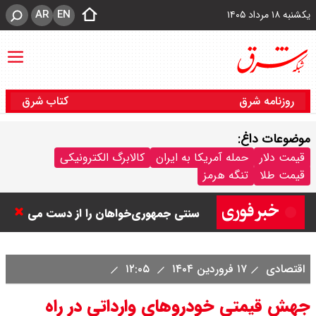
AR
EN
یکشنبه ۱۸ مرداد ۱۴۰۵
روزنامه شرق
کتاب شرق
ورزشگاه آزادی به نیم فصل اول لیگ
موضوعات داغ:
برتر می رسد ؟
قیمت دلار
حمله آمریکا به ایران
کالابرگ الکترونیکی
قیمت طلا
تنگه هرمز
سی ان ان گزارش داد : ترامپ ۲ سنگر
سنتی جمهوری‌خواهان را از دست می
دهد؟
اقتصادی
۱۷ فروردین ۱۴۰۴
۱۲:۰۵
بنزین برای دولت چقدر تمام می شود؟
جهش قیمتی خودروهای وارداتی در راه
یک ادعا: برخی مالکان اجاره بها را ۶۰