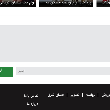
یلات
پرداخت وام ودیعه مسکن به
وام یک میلیارد تومانی
یک میلیارد تومانی با سود 12
دانشجویان
دی+ جزئیات
ار
ن
رزش
روایت
تصویر
صدای شرق
تماس با ما
درباره ما