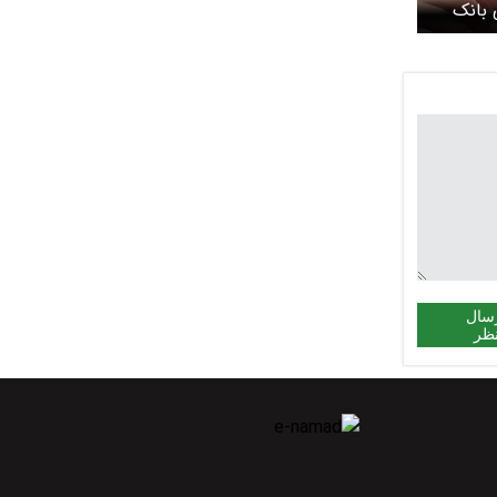
 بانک
سال
ظر