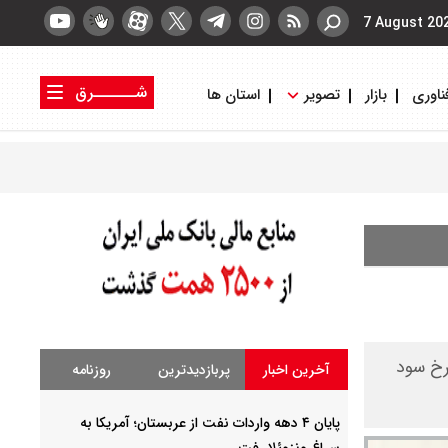
7 August 20
شــــــرق
ناوری
بازار
تصویر
استان ها
کتاب شرق
روزنامه شرق
رخ سود
آخرین اخبار
پربازدیدترین
روزنامه
پایان ۴ دهه واردات نفت از عربستان؛ آمریکا به
سراغ ونزوئلا رفت