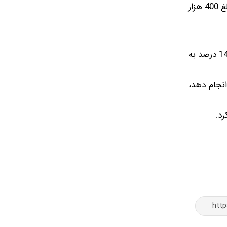
در صورتی که وام‌گیرنده دارای بدهی یا چک برگشتی به بانک باشد، امکان دریافت وام نوآور بانک کشاورزی را ندارد. همچنین مبلغ 400 هزار
مدت بازپرداخت وام پنج میلیارد تومانی بانک کشاورزی 12، 24، 36، 48 و 60 ماهه است که وام‌گیرندگان باید آن را با نرخ سود 14 درصد به
وام از بانک کشاورزی دریافت کند و بازپرداخت آن را در مدت زمان 60 ماهه انجام دهد،