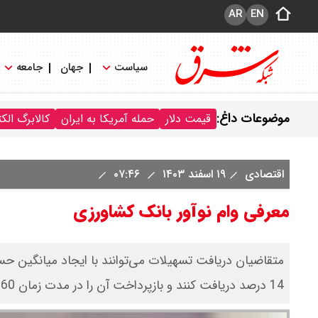
AR
EN
سیاست
جهان
جامعه
موضوعات داغ:
قیمت دلار
حمله آمریکا به ایران
کالابرگ الک
اقتصادی
۱۹ اسفند ۱۴۰۳
۰۷:۴۶
معرفی وام نوآور بانک کشاورزی
متقاضیان دریافت تسهیلات می‌توانند با ایجاد میانگین حس
14 درصد دریافت کنند و بازپرداخت آن را در مدت زمان 60 ماهه انجام دهند.